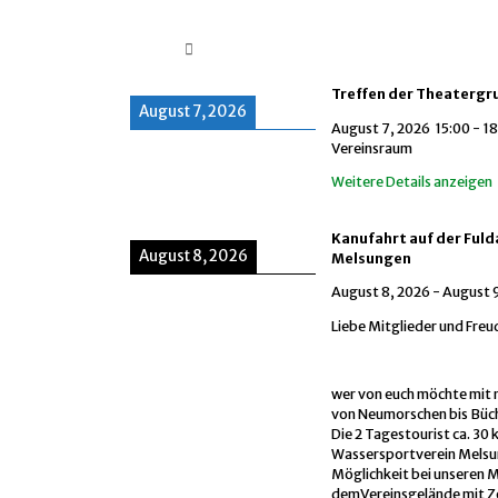
Treffen der Theatergr
August 7, 2026
August 7, 2026
15:00
-
18
Vereinsraum
Weitere Details anzeigen
Kanufahrt auf der Ful
August 8, 2026
Melsungen
August 8, 2026
-
August 
Liebe Mitglieder und Freu
wer von euch möchte mit m
von Neumorschen bis Büc
Die 2 Tagestourist ca. 30 
Wassersportverein Melsun
Möglichkeit bei unseren 
demVereinsgelände mit Z