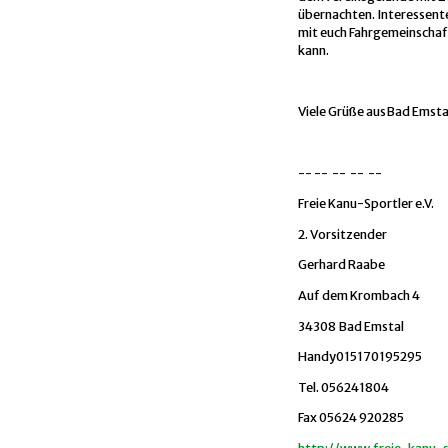
übernachten. Interessente
mit euch Fahrgemeinschaf
kann.
Viele Grüße ausBad Emsta
-- -- -- -- --
Freie Kanu-Sportler e.V.
2. Vorsitzender
Gerhard Raabe
Auf dem Krombach 4
34308 Bad Emstal
Handy015170195295
Tel. 056241804
Fax 05624 920285