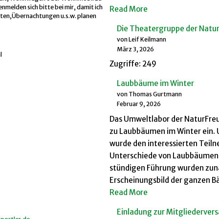
nmelden sich bitte bei mir, damit ich
Read More
ten,Übernachtungen u.s.w. planen
Die Theatergruppe der Natur
von Leif Keilmann
März 3, 2026
l
Zugriffe: 249
Laubbäume im Winter
von Thomas Gurtmann
Februar 9, 2026
Das Umweltlabor der NaturFreun
zu Laubbäumen im Winter ein.
wurde den interessierten Teiln
Unterschiede von Laubbäumen i
stündigen Führung wurden zunä
Erscheinungsbild der ganzen B
Read More
Einladung zur Mitgliederve