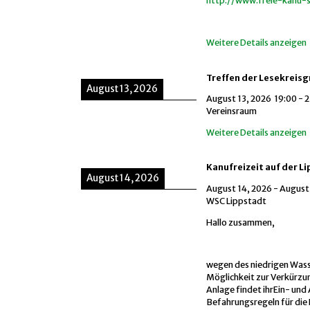
http://www.freie-kanu-s
Weitere Details anzeigen
Treffen der Lesekreis
August 13, 2026
August 13, 2026
19:00
-
2
Vereinsraum
Weitere Details anzeigen
Kanufreizeit auf der L
August 14, 2026
August 14, 2026
-
August 
WSC Lippstadt
Hallo zusammen,
wegen des niedrigen Wasse
Möglichkeit zur Verkürzun
Anlage findet ihrEin- und 
Befahrungsregeln für die