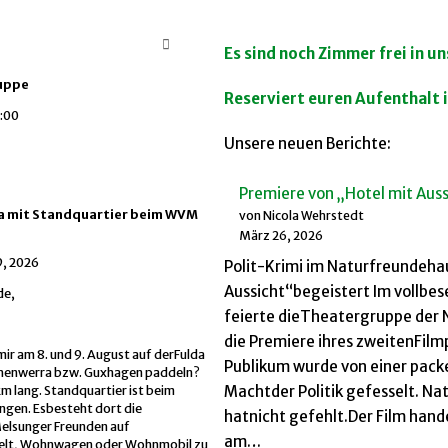
Es sind noch Zimmer frei in 
uppe
Reserviert euren Aufenthalt
:00
Unsere neuen Berichte:
Premiere von „Hotel mit Auss
da mit Standquartier beim WVM
von Nicola Wehrstedt
März 26, 2026
9, 2026
Polit-Krimi im Naturfreundehau
Aussicht“begeistert Im vollbe
de,
feierte dieTheatergruppe der
die Premiere ihres zweitenFilm
ir am 8. und 9. August auf derFulda
Publikum wurde von einer pac
henwerra bzw. Guxhagen paddeln?
Machtder Politik gefesselt. Na
km lang. Standquartier ist beim
gen. Esbesteht dort die
hatnicht gefehlt.Der Film hand
Melsunger Freunden auf
am…
elt, Wohnwagen oder Wohnmobil zu