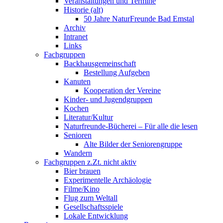
Veranstaltungen und Termine
Historie (alt)
50 Jahre NaturFreunde Bad Emstal
Archiv
Intranet
Links
Fachgruppen
Backhausgemeinschaft
Bestellung Aufgeben
Kanuten
Kooperation der Vereine
Kinder- und Jugendgruppen
Kochen
Literatur/Kultur
Naturfreunde-Bücherei – Für alle die lesen
Senioren
Alte Bilder der Seniorengruppe
Wandern
Fachgruppen z.Zt. nicht aktiv
Bier brauen
Experimentelle Archäologie
Filme/Kino
Flug zum Weltall
Gesellschaftsspiele
Lokale Entwicklung