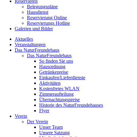
Reservieren
Belegungspläne
Hausdienst
Reservierung Online
Reservierungs Hotline
Galerien und Bilder
Aktuelles
Veranstaltungen
Das NaturFreundehaus
Das NaturFreundehaus
So finden Sie uns
Hausordnung
Getränkepreise
Einkaufen/Lieferdienste
Aktivitäten
Kostenfreies WLAN
Zimmeraufteilung
Übernachtungspreise
Historie des NaturFreundehauses
Flyer
Verein
Der Verein
Unser Team
Unsere Satzung