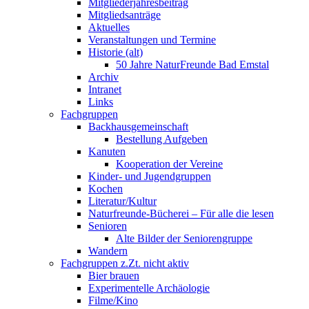
Mitgliederjahresbeitrag
Mitgliedsanträge
Aktuelles
Veranstaltungen und Termine
Historie (alt)
50 Jahre NaturFreunde Bad Emstal
Archiv
Intranet
Links
Fachgruppen
Backhausgemeinschaft
Bestellung Aufgeben
Kanuten
Kooperation der Vereine
Kinder- und Jugendgruppen
Kochen
Literatur/Kultur
Naturfreunde-Bücherei – Für alle die lesen
Senioren
Alte Bilder der Seniorengruppe
Wandern
Fachgruppen z.Zt. nicht aktiv
Bier brauen
Experimentelle Archäologie
Filme/Kino