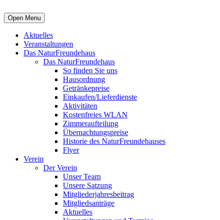
Open Menu
Aktuelles
Veranstaltungen
Das NaturFreundehaus
Das NaturFreundehaus
So finden Sie uns
Hausordnung
Getränkepreise
Einkaufen/Lieferdienste
Aktivitäten
Kostenfreies WLAN
Zimmeraufteilung
Übernachtungspreise
Historie des NaturFreundehauses
Flyer
Verein
Der Verein
Unser Team
Unsere Satzung
Mitgliederjahresbeitrag
Mitgliedsanträge
Aktuelles