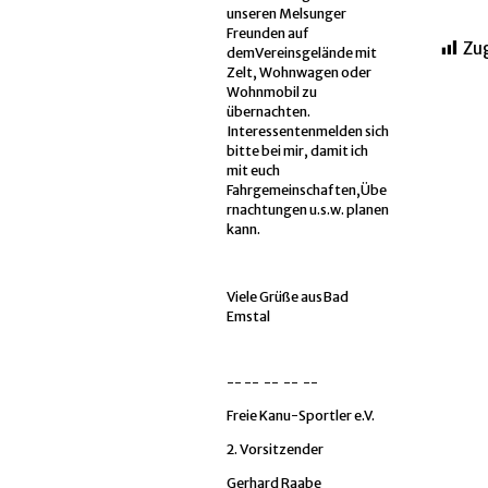
unseren Melsunger
Freunden auf
Zug
demVereinsgelände mit
Zelt, Wohnwagen oder
Wohnmobil zu
übernachten.
Interessentenmelden sich
bitte bei mir, damit ich
mit euch
Fahrgemeinschaften,Übe
rnachtungen u.s.w. planen
kann.
Viele Grüße ausBad
Emstal
-- -- -- -- --
Freie Kanu-Sportler e.V.
2. Vorsitzender
Gerhard Raabe