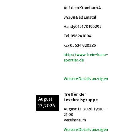
Auf dem Krombach 4
34308 Bad Emstal
Handy015170195295
Tel. 056241804
Fax 05624 920285
http://www.freie-kanu-
sportler.de
Weitere Details anzeigen
Treffen der
August
Lesekreisgruppe
13, 2026
August 13, 2026
19:00
-
21:00
Vereinsraum
Weitere Details anzeigen