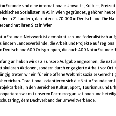
turFreunde sind eine internationale Umwelt-, Kultur-, Freizeit
reichischen Sozialisten 1895 in Wien gegründet, gehören he
eder in 21 Ländern, darunter ca. 70.000 in Deutschland. Die Nat
rband hat ihren Sitz in Wien.
turFreunde-Netzwerk ist demokratisch und föderalistisch aufge
ländern Landesverbände, die Arbeit und Projekte auf regionale
 in Deutschland 600 Ortsgruppen, die auch 400 NaturFreunde-
fang an haben wir es als unsere Aufgabe angesehen, die natür
ktakulären Aktionen, sondern durch engagierte Arbeit vor Ort. O
ngig treten wir ein für eine offene Welt mit sozialer Gerechti
bereichen. Traditionell orientieren sich die NaturFreunde am Le
Projektarbeit, in den Bereichen Kultur, Sport, Tourismus und 
ooperieren wir mit unseren Partnerorganisationen und beteil
schutzring, dem Dachverband der Umweltverbände.