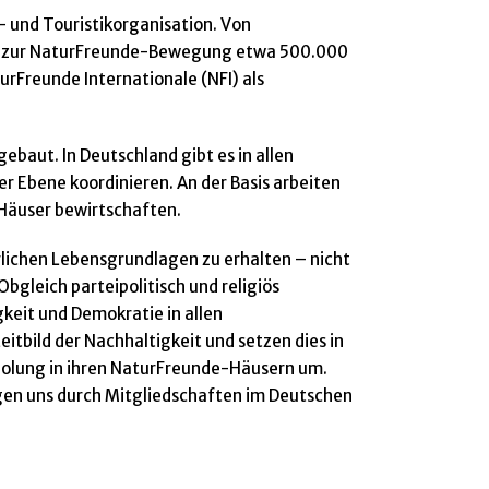
- und Touristikorganisation. Von
ute zur NaturFreunde-Bewegung etwa 500.000
urFreunde Internationale (NFI) als
baut. In Deutschland gibt es in allen
r Ebene koordinieren. An der Basis arbeiten
Häuser bewirtschaften.
lichen Lebensgrundlagen zu erhalten – nicht
bgleich parteipolitisch und religiös
gkeit und Demokratie in allen
itbild der Nachhaltigkeit und setzen dies in
Erholung in ihren NaturFreunde-Häusern um.
igen uns durch Mitgliedschaften im Deutschen