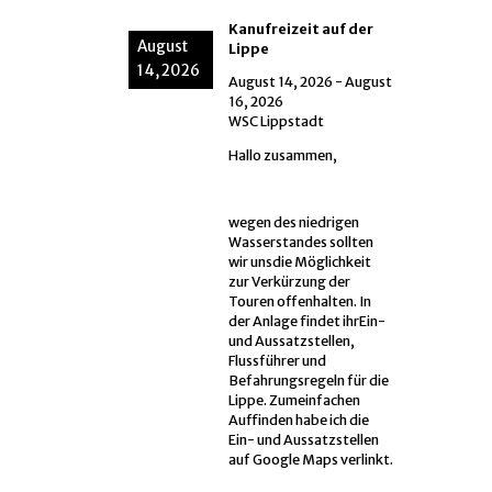
Kanufreizeit auf der
August
Lippe
14, 2026
August 14, 2026
-
August
16, 2026
WSC Lippstadt
Hallo zusammen,
wegen des niedrigen
Wasserstandes sollten
wir unsdie Möglichkeit
zur Verkürzung der
Touren offenhalten. In
der Anlage findet ihrEin-
und Aussatzstellen,
Flussführer und
Befahrungsregeln für die
Lippe. Zumeinfachen
Auffinden habe ich die
Ein- und Aussatzstellen
auf Google Maps verlinkt.