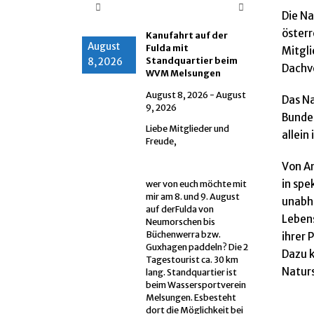
Die Na
öster
Kanufahrt auf der
August
Fulda mit
Mitgli
Standquartier beim
8, 2026
Dachve
WVM Melsungen
August 8, 2026
-
August
Das Na
9, 2026
Bundes
Liebe Mitglieder und
allein
Freude,
Von An
in spe
wer von euch möchte mit
mir am 8. und 9. August
unabhä
auf derFulda von
Lebens
Neumorschen bis
Büchenwerra bzw.
ihrer 
Guxhagen paddeln? Die 2
Dazu k
Tagestourist ca. 30 km
Natur
lang. Standquartier ist
beim Wassersportverein
Melsungen. Esbesteht
dort die Möglichkeit bei