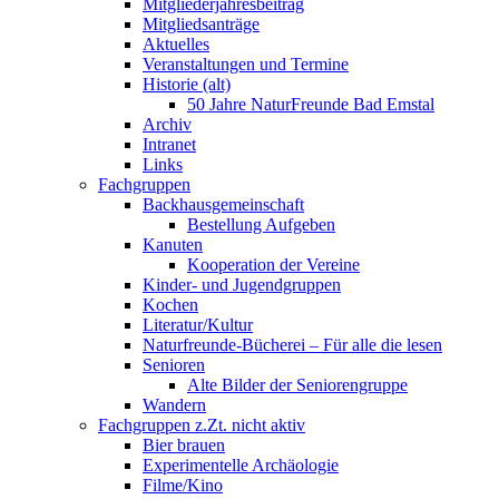
Mitgliederjahresbeitrag
Mitgliedsanträge
Aktuelles
Veranstaltungen und Termine
Historie (alt)
50 Jahre NaturFreunde Bad Emstal
Archiv
Intranet
Links
Fachgruppen
Backhausgemeinschaft
Bestellung Aufgeben
Kanuten
Kooperation der Vereine
Kinder- und Jugendgruppen
Kochen
Literatur/Kultur
Naturfreunde-Bücherei – Für alle die lesen
Senioren
Alte Bilder der Seniorengruppe
Wandern
Fachgruppen z.Zt. nicht aktiv
Bier brauen
Experimentelle Archäologie
Filme/Kino