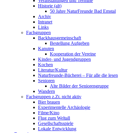
Veranstaltungen und Termine
Historie (alt)
50 Jahre NaturFreunde Bad Emstal
Archiv
Intranet
Links
Fachgruppen
Backhausgemeinschaft
Bestellung Aufgeben
Kanuten
Kooperation der Vereine
Kinder- und Jugendgruppen
Kochen
Literatur/Kultur
Naturfreunde-Bücherei – Für alle die lesen
Senioren
Alte Bilder der Seniorengruppe
Wandern
Fachgruppen z.Zt. nicht aktiv
Bier brauen
Experimentelle Archäologie
Filme/Kino
Flug zum Weltall
Gesellschaftsspiele
Lokale Entwicklung