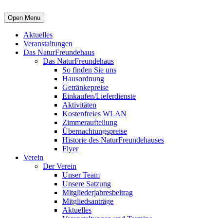
Open Menu
Aktuelles
Veranstaltungen
Das NaturFreundehaus
Das NaturFreundehaus
So finden Sie uns
Hausordnung
Getränkepreise
Einkaufen/Lieferdienste
Aktivitäten
Kostenfreies WLAN
Zimmeraufteilung
Übernachtungspreise
Historie des NaturFreundehauses
Flyer
Verein
Der Verein
Unser Team
Unsere Satzung
Mitgliederjahresbeitrag
Mitgliedsanträge
Aktuelles