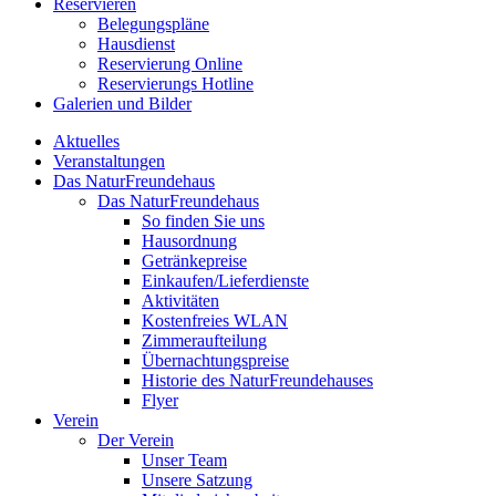
Reservieren
Belegungspläne
Hausdienst
Reservierung Online
Reservierungs Hotline
Galerien und Bilder
Aktuelles
Veranstaltungen
Das NaturFreundehaus
Das NaturFreundehaus
So finden Sie uns
Hausordnung
Getränkepreise
Einkaufen/Lieferdienste
Aktivitäten
Kostenfreies WLAN
Zimmeraufteilung
Übernachtungspreise
Historie des NaturFreundehauses
Flyer
Verein
Der Verein
Unser Team
Unsere Satzung