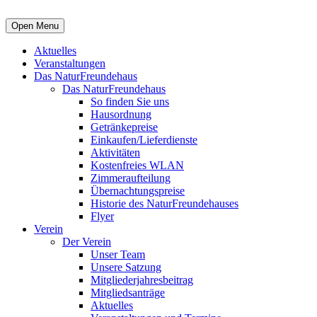
Open Menu
Aktuelles
Veranstaltungen
Das NaturFreundehaus
Das NaturFreundehaus
So finden Sie uns
Hausordnung
Getränkepreise
Einkaufen/Lieferdienste
Aktivitäten
Kostenfreies WLAN
Zimmeraufteilung
Übernachtungspreise
Historie des NaturFreundehauses
Flyer
Verein
Der Verein
Unser Team
Unsere Satzung
Mitgliederjahresbeitrag
Mitgliedsanträge
Aktuelles