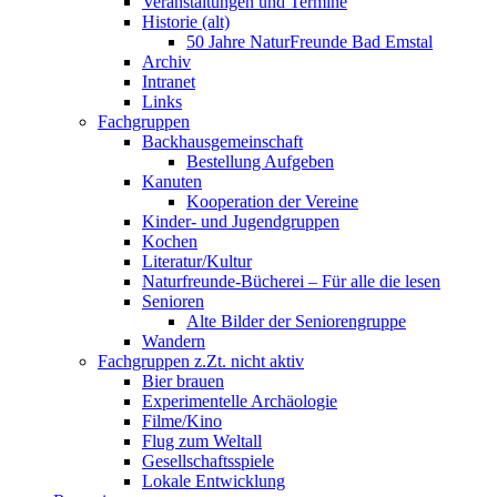
Veranstaltungen und Termine
Historie (alt)
50 Jahre NaturFreunde Bad Emstal
Archiv
Intranet
Links
Fachgruppen
Backhausgemeinschaft
Bestellung Aufgeben
Kanuten
Kooperation der Vereine
Kinder- und Jugendgruppen
Kochen
Literatur/Kultur
Naturfreunde-Bücherei – Für alle die lesen
Senioren
Alte Bilder der Seniorengruppe
Wandern
Fachgruppen z.Zt. nicht aktiv
Bier brauen
Experimentelle Archäologie
Filme/Kino
Flug zum Weltall
Gesellschaftsspiele
Lokale Entwicklung