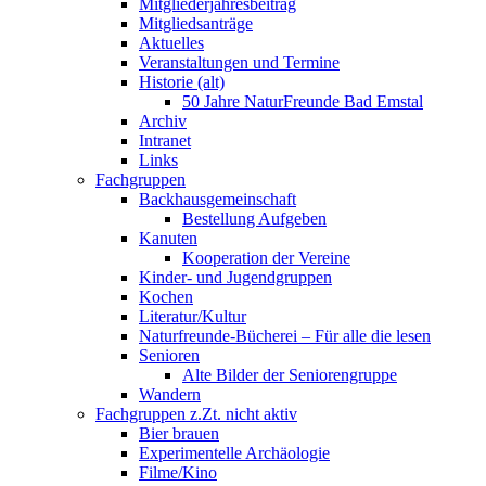
Mitgliederjahresbeitrag
Mitgliedsanträge
Aktuelles
Veranstaltungen und Termine
Historie (alt)
50 Jahre NaturFreunde Bad Emstal
Archiv
Intranet
Links
Fachgruppen
Backhausgemeinschaft
Bestellung Aufgeben
Kanuten
Kooperation der Vereine
Kinder- und Jugendgruppen
Kochen
Literatur/Kultur
Naturfreunde-Bücherei – Für alle die lesen
Senioren
Alte Bilder der Seniorengruppe
Wandern
Fachgruppen z.Zt. nicht aktiv
Bier brauen
Experimentelle Archäologie
Filme/Kino