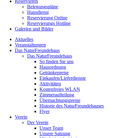
Reservieren
Belegungspläne
Hausdienst
Reservierung Online
Reservierungs Hotline
Galerien und Bilder
Aktuelles
Veranstaltungen
Das NaturFreundehaus
Das NaturFreundehaus
So finden Sie uns
Hausordnung
Getränkepreise
Einkaufen/Lieferdienste
Aktivitäten
Kostenfreies WLAN
Zimmeraufteilung
Übernachtungspreise
Historie des NaturFreundehauses
Flyer
Verein
Der Verein
Unser Team
Unsere Satzung