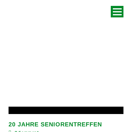
BY
Barbara Huske-Böttchers
20 JAHRE SENIORENTREFFEN